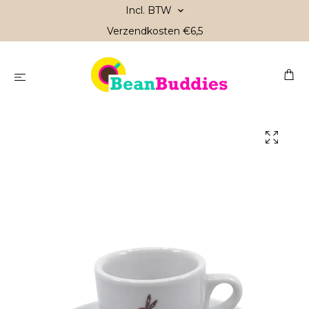
Incl. BTW
Verzendkosten €6,5