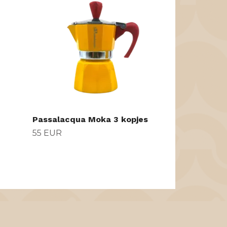
koffiecapsul
29 EUR
Passalacqua Moka 3 kopjes
55 EUR