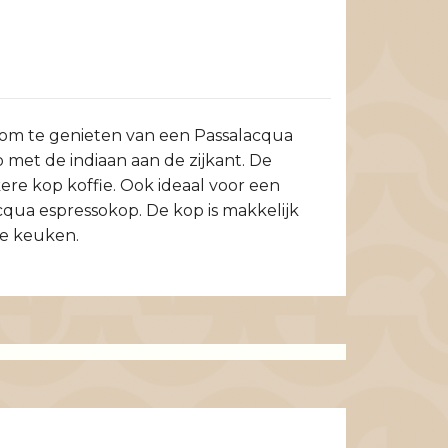
t om te genieten van een Passalacqua
o met de indiaan aan de zijkant. De
re kop koffie. Ook ideaal voor een
cqua espressokop. De kop is makkelijk
le keuken.
Passalacqua