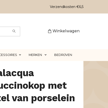
Verzendkosten €6,5
Winkelwagen
CESSOIRES
MERKEN
BEDRIJVEN
alacqua
uccinokop met
el van porselein