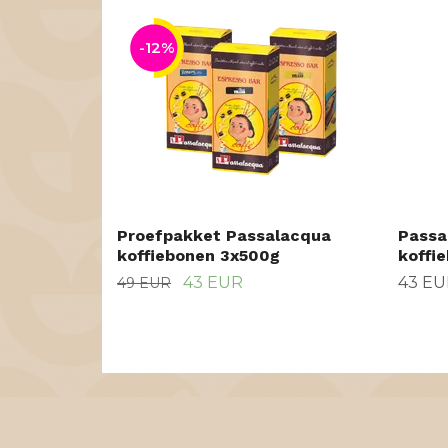
-12%
Proefpakket Passalacqua
Passa
koffiebonen 3x500g
koffi
43 EUR
43 EU
49 EUR