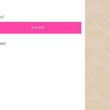
ad
KOOP
1951