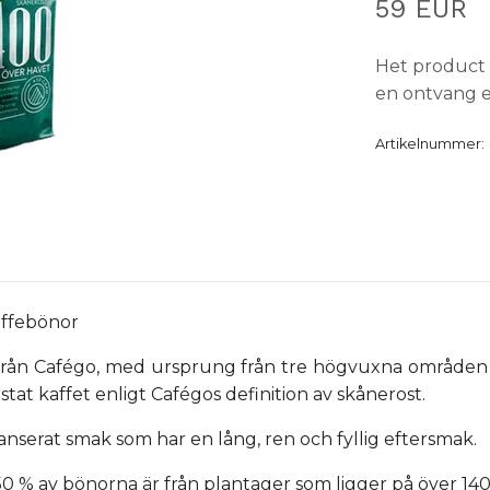
59 EUR
Het product 
en ontvang e
Artikelnummer:
affebönor
 från Cafégo, med ursprung från tre högvuxna områden i
stat kaffet enligt Cafégos definition av skånerost.
lanserat smak som har en lång, ren och fyllig eftersmak.
0 % av bönorna är från plantager som ligger på över 140