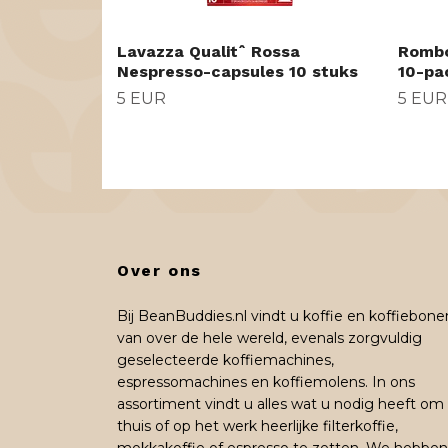
Lavazza Qualitˆ Rossa
Rombo
Nespresso-capsules 10 stuks
10-pa
5 EUR
5 EUR
Over ons
Bij BeanBuddies.nl vindt u koffie en koffiebone
van over de hele wereld, evenals zorgvuldig
geselecteerde koffiemachines,
espressomachines en koffiemolens. In ons
assortiment vindt u alles wat u nodig heeft om
thuis of op het werk heerlijke filterkoffie,
mokkakoffie of espresso te zetten. We hebben