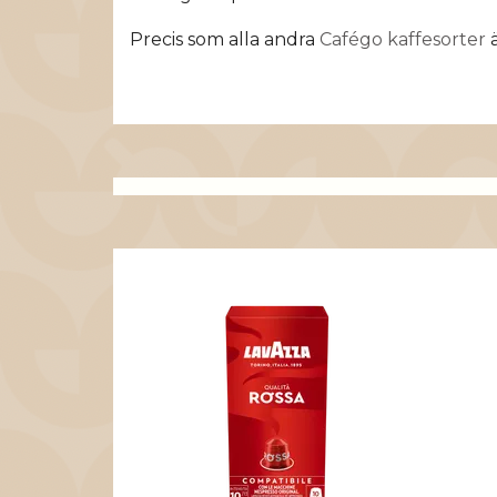
Precis som alla andra
Cafégo kaffesorter
ä