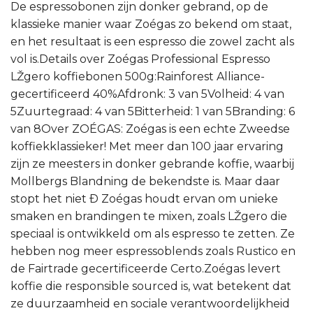
De espressobonen zijn donker gebrand, op de
klassieke manier waar Zoégas zo bekend om staat,
en het resultaat is een espresso die zowel zacht als
vol is.Details over Zoégas Professional Espresso
LŽgero koffiebonen 500g:Rainforest Alliance-
gecertificeerd 40%Afdronk: 3 van 5Volheid: 4 van
5Zuurtegraad: 4 van 5Bitterheid: 1 van 5Branding: 6
van 8Over ZOÉGAS: Zoégas is een echte Zweedse
koffiekklassieker! Met meer dan 100 jaar ervaring
zijn ze meesters in donker gebrande koffie, waarbij
Mollbergs Blandning de bekendste is. Maar daar
stopt het niet Ð Zoégas houdt ervan om unieke
smaken en brandingen te mixen, zoals LŽgero die
speciaal is ontwikkeld om als espresso te zetten. Ze
hebben nog meer espressoblends zoals Rustico en
de Fairtrade gecertificeerde Certo.Zoégas levert
koffie die responsible sourced is, wat betekent dat
ze duurzaamheid en sociale verantwoordelijkheid