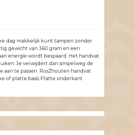
lke dag makkelijk kunt tampen zonder
ettig gewicht van 360 gram en een
0% aan energie wordt bespaard. Het handvat
iken. Je verwijdert dan simpelweg de
te aan te passen RosŽhouten handvat
xe of platte basis Platte onderkant