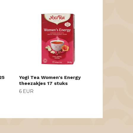
UNITEA the
39 EUR
25
Yogi Tea Women's Energy
theezakjes 17 stuks
6 EUR