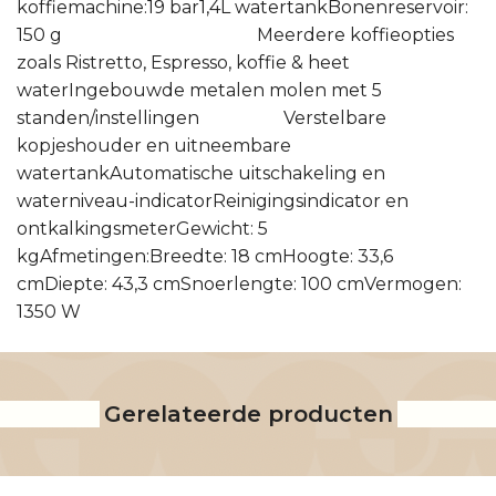
koffiemachine:19 bar1,4L watertankBonenreservoir:
150 g Meerdere koffieopties
zoals Ristretto, Espresso, koffie & heet
waterIngebouwde metalen molen met 5
standen/instellingen Verstelbare
kopjeshouder en uitneembare
watertankAutomatische uitschakeling en
waterniveau-indicatorReinigingsindicator en
ontkalkingsmeterGewicht: 5
kgAfmetingen:Breedte: 18 cmHoogte: 33,6
cmDiepte: 43,3 cmSnoerlengte: 100 cmVermogen:
1350 W
Gerelateerde producten