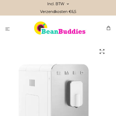
Incl. BTW
Verzendkosten €6,5