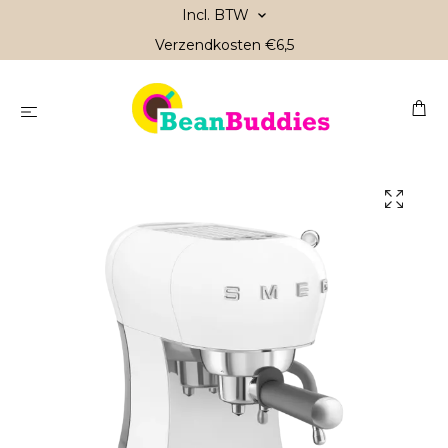
Incl. BTW
Verzendkosten €6,5