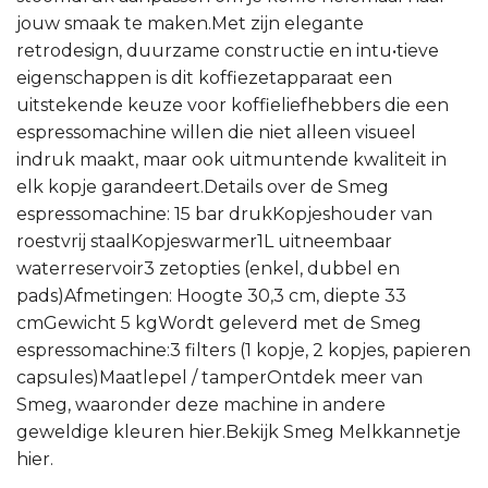
jouw smaak te maken.Met zijn elegante
retrodesign, duurzame constructie en intu•tieve
eigenschappen is dit koffiezetapparaat een
uitstekende keuze voor koffieliefhebbers die een
espressomachine willen die niet alleen visueel
indruk maakt, maar ook uitmuntende kwaliteit in
elk kopje garandeert.Details over de Smeg
espressomachine: 15 bar drukKopjeshouder van
roestvrij staalKopjeswarmer1L uitneembaar
waterreservoir3 zetopties (enkel, dubbel en
pads)Afmetingen: Hoogte 30,3 cm, diepte 33
cmGewicht 5 kgWordt geleverd met de Smeg
espressomachine:3 filters (1 kopje, 2 kopjes, papieren
capsules)Maatlepel / tamperOntdek meer van
Smeg, waaronder deze machine in andere
geweldige kleuren hier.Bekijk Smeg Melkkannetje
hier.