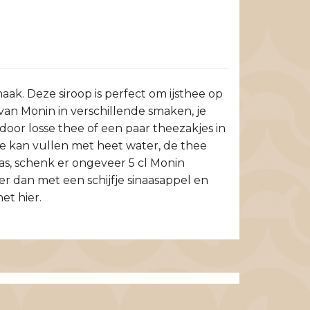
ak. Deze siroop is perfect om ijsthee op
van Monin in verschillende smaken, je
door losse thee of een paar theezakjes in
de kan vullen met heet water, de thee
as, schenk er ongeveer 5 cl Monin
er dan met een schijfje sinaasappel en
et hier.