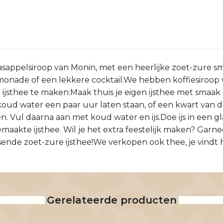
sappelsiroop van Monin, met een heerlijke zoet-zure sma
imonade of een lekkere cocktail.We hebben koffiesiroop 
 ijsthee te maken:Maak thuis je eigen ijsthee met smaak 
 koud water een paar uur laten staan, of een kwart van 
. Vul daarna aan met koud water en ijs.Doe ijs in een gl
maakte ijsthee. Wil je het extra feestelijk maken? Garne
sende zoet-zure ijsthee!We verkopen ook thee, je vindt h
Gerelateerde producten