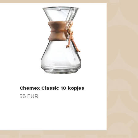
Arvid Nordqu
Kruidenthee
pack
7 EUR
Chemex Classic 10 kopjes
58 EUR