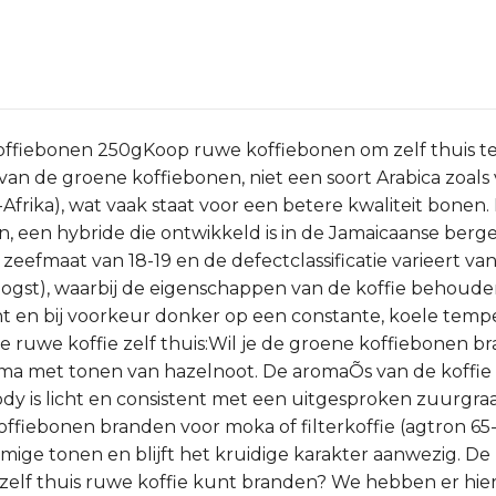
offiebonen 250gKoop ruwe koffiebonen om zelf thuis t
van de groene koffiebonen, niet een soort Arabica zoals
frika), wat vaak staat voor een betere kwaliteit bonen. 
ain, een hybride die ontwikkeld is in de Jamaicaanse be
zeefmaat van 18-19 en de defectclassificatie varieert v
oogst), waarbij de eigenschappen van de koffie behouden
 en bij voorkeur donker op een constante, koele tempe
ruwe koffie zelf thuis:Wil je de groene koffiebonen br
rema met tonen van hazelnoot. De aromaÕs van de koffie 
 is licht en consistent met een uitgesproken zuurgraad
ffiebonen branden voor moka of filterkoffie (agtron 65-7
ige tonen en blijft het kruidige karakter aanwezig. De
e zelf thuis ruwe koffie kunt branden? We hebben er hi