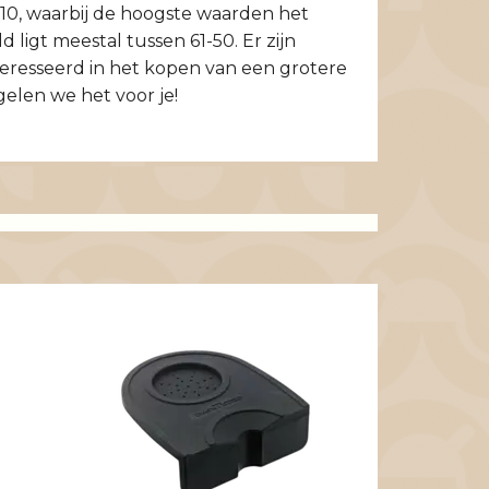
110, waarbij de hoogste waarden het
 ligt meestal tussen 61-50. Er zijn
eresseerd in het kopen van een grotere
gelen we het voor je!
Monin Vanill
18 EUR