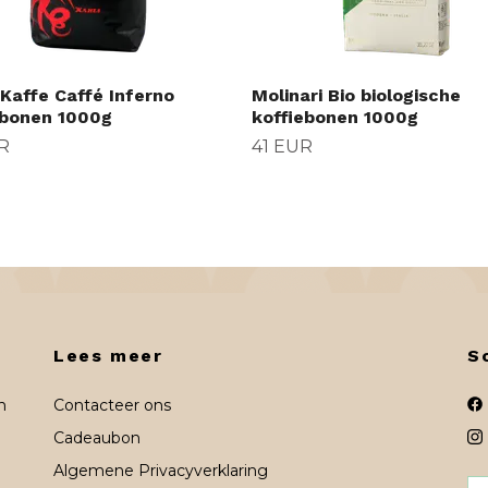
 Kaffe Caffé Inferno
Molinari Bio biologische
ebonen 1000g
koffiebonen 1000g
R
41 EUR
Lees meer
S
n
Contacteer ons
Cadeaubon
Algemene Privacyverklaring