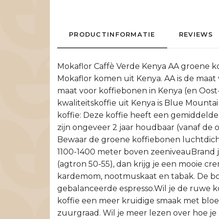
PRODUCTINFORMATIE
REVIEWS
Mokaflor Caffè Verde Kenya AA groene k
Mokaflor komen uit Kenya. AA is de maat 
maat voor koffiebonen in Kenya (en Oost-A
kwaliteitskoffie uit Kenya is Blue Mount
koffie: Deze koffie heeft een gemiddelde 
zijn ongeveer 2 jaar houdbaar (vanaf de 
Bewaar de groene koffiebonen luchtdicht
1100-1400 meter boven zeeniveauBrand je 
(agtron 50-55), dan krijg je een mooie c
kardemom, nootmuskaat en tabak. De body
gebalanceerde espresso.Wil je de ruwe ko
koffie een meer kruidige smaak met bloem
zuurgraad. Wil je meer lezen over hoe j