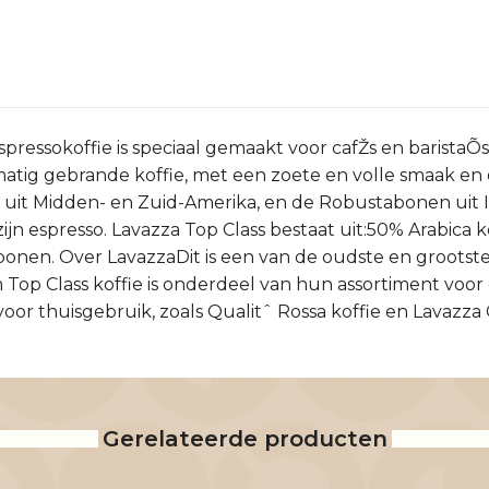
pressokoffie is speciaal gemaakt voor cafŽs en baristaÕs
atig gebrande koffie, met een zoete en volle smaak en e
uit Midden- en Zuid-Amerika, en de Robustabonen uit Indi
r zijn espresso. Lavazza Top Class bestaat uit:50% Arabi
nen. Over LavazzaDit is een van de oudste en grootste k
Top Class koffie is onderdeel van hun assortiment voor ca
oor thuisgebruik, zoals Qualitˆ Rossa koffie en Lavazza 
Gerelateerde producten