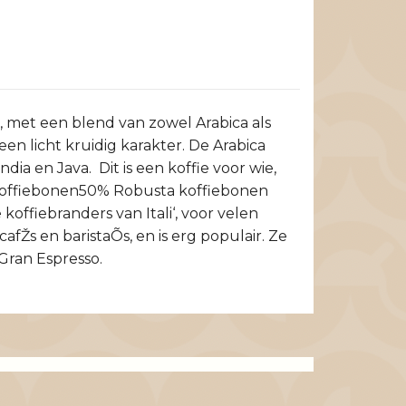
, met een blend van zowel Arabica als
en licht kruidig karakter. De Arabica
a en Java. Dit is een koffie voor wie,
ca koffiebonen50% Robusta koffiebonen
offiebranders van Itali‘, voor velen
fŽs en baristaÕs, en is erg populair. Ze
Gran Espresso.