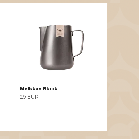
Wilfa WSPL
Koffiezetap
299 EUR
Melkkan Black
29 EUR