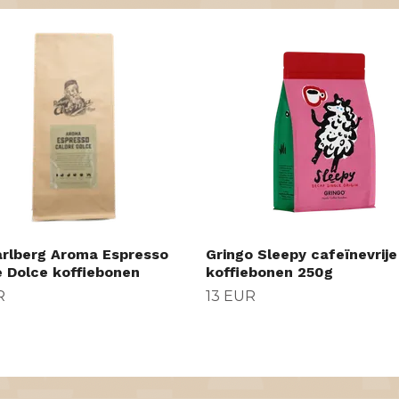
rlberg Aroma Espresso
Gringo Sleepy cafeïnevrije
e Dolce koffiebonen
koffiebonen 250g
R
13 EUR