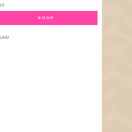
ad
KOOP
LA02