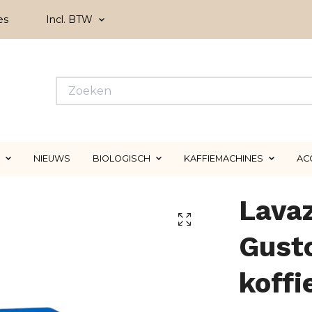
es
Incl. BTW
NIEUWS
BIOLOGISCH
KAFFIEMACHINES
AC
Lava
Gust
koffi