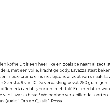
koffie Dit is een heerlijke en, zoals de naam al zegt, st
rs, met een volle, krachtige body. Lavazza staat bekend o
t een mooie crema en is niet bijzonder zoet van smaak. L
 Sterkte: 9 van 10 De verpakking bevat 250 gram gemal
offiemerk is echt synoniem met Itali‘. En terecht, er wor
ffie van Lavazza bevat! We hebben verschillende soorten
un Qualitˆ Oro en Qualitˆ Rossa.