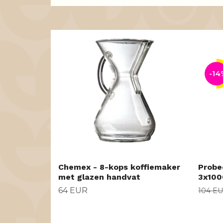
-14
Chemex - 8-kops koffiemaker
Probe
met glazen handvat
3x100
64 EUR
104 E