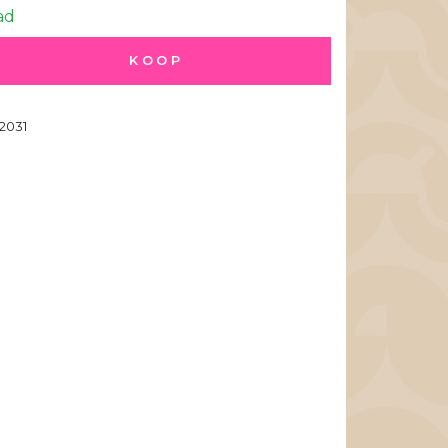
ad
KOOP
2031