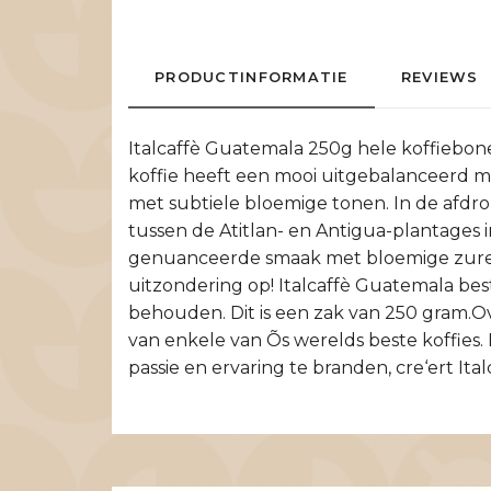
PRODUCTINFORMATIE
REVIEWS
Italcaffè Guatemala 250g hele koffiebone
koffie heeft een mooi uitgebalanceerd m
met subtiele bloemige tonen. In de afdro
tussen de Atitlan- en Antigua-plantages i
genuanceerde smaak met bloemige zuren 
uitzondering op! Italcaffè Guatemala be
behouden. Dit is een zak van 250 gram.Ove
van enkele van Õs werelds beste koffies
passie en ervaring te branden, cre‘ert I