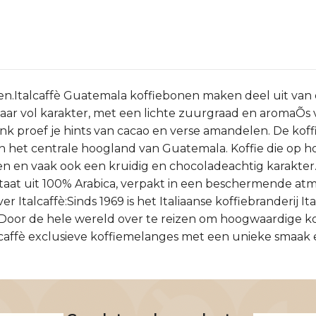
n.Italcaffè Guatemala koffiebonen maken deel uit van de
aar vol karakter, met een lichte zuurgraad en aromaÕs 
nk proef je hints van cacao en verse amandelen. De kof
n het centrale hoogland van Guatemala. Koffie die op ho
en vaak ook een kruidig en chocoladeachtig karakter.
staat uit 100% Arabica, verpakt in een beschermende at
r Italcaffè:Sinds 1969 is het Italiaanse koffiebranderi
. Door de hele wereld over te reizen om hoogwaardige k
talcaffè exclusieve koffiemelanges met een unieke smaa