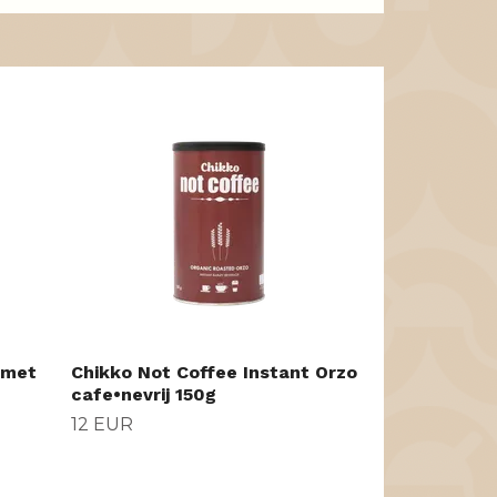
Molinari Esp
koffiebonen
29 EUR
rmet
Chikko Not Coffee Instant Orzo
cafe•nevrij 150g
12 EUR