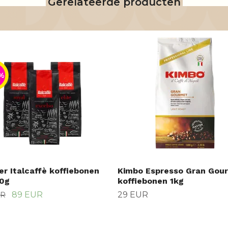
Gerelateerde producten
%
er Italcaffè koffiebonen
Kimbo Espresso Gran Gou
0g
koffiebonen 1kg
89 EUR
29 EUR
UR