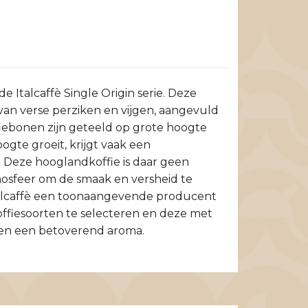
 Italcaffè Single Origin serie. Deze
van verse perziken en vijgen, aangevuld
fiebonen zijn geteeld op grote hoogte
ogte groeit, krijgt vaak een
 Deze hooglandkoffie is daar geen
mosfeer om de smaak en versheid te
j Italcaffè een toonaangevende producent
offiesoorten te selecteren en deze met
k en een betoverend aroma.