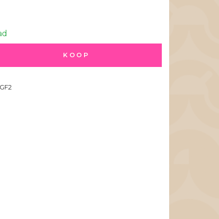
ad
KOOP
GF2