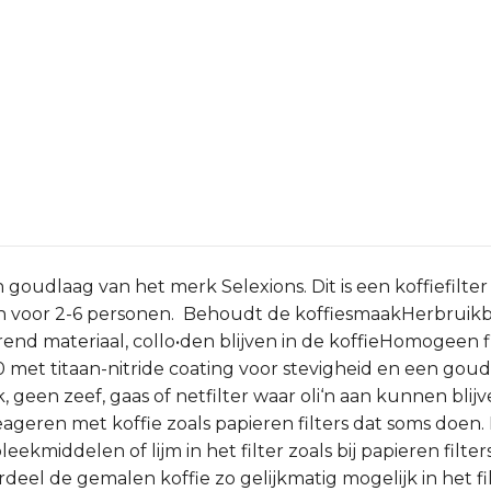
 goudlaag van het merk Selexions. Dit is een koffiefilt
aten voor 2-6 personen. Behoudt de koffiesmaakHerbrui
rend materiaal, collo•den blijven in de koffieHomogeen 
0 met titaan-nitride coating voor stevigheid en een go
 geen zeef, gaas of netfilter waar oli‘n aan kunnen b
eageren met koffie zoals papieren filters dat soms doen
ekmiddelen of lijm in het filter zoals bij papieren filters
rdeel de gemalen koffie zo gelijkmatig mogelijk in het fi