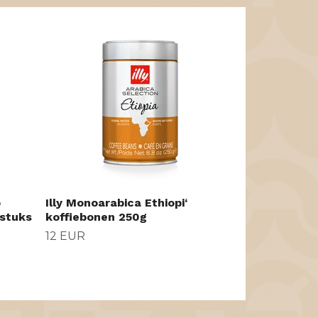
Kant tampe
37 EUR
o
Illy Monoarabica Ethiopi‘
 stuks
koffiebonen 250g
12 EUR