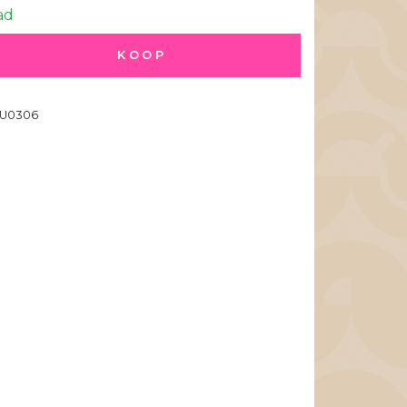
ad
KOOP
U0306