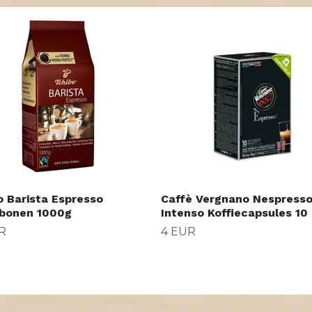
o Barista Espresso
Caffè Vergnano Nespress
ebonen 1000g
Intenso Koffiecapsules 10
R
4 EUR