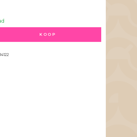
ad
KOOP
14122