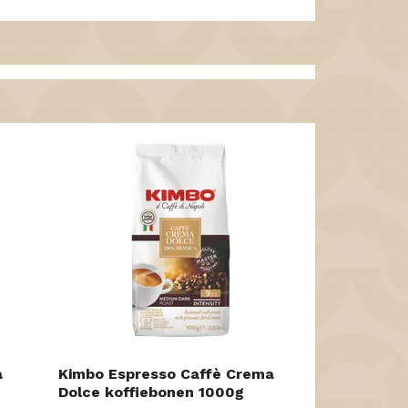
Kimbo Espre
gemalen koff
9 EUR
a
Kimbo Espresso Caffè Crema
Dolce koffiebonen 1000g