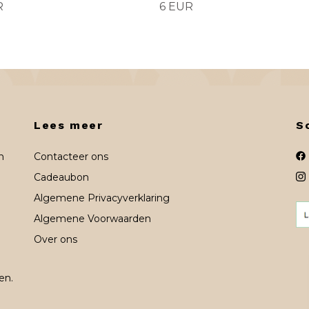
R
6 EUR
Lees meer
S
n
Contacteer ons
Cadeaubon
Algemene Privacyverklaring
Algemene Voorwaarden
Over ons
en.
n