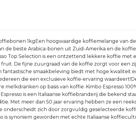
offiebonen 1kgEen hoogwaardige koffiemelange van de Z
an de beste Arabica-bonen uit Zuid-Amerika en de koffie
so Top Selection is een ontzettend lekkere koffie met
ruit. De fijne zuurgraad van de koffie zorgt voor een 
n fantastische smaakbeleving biedt met hoge kwaliteit 
iedereen die een exclusieve koffie-ervaring waardeert!De
re melkdranken op basis van koffie. Kimbo Espresso 100
spresso is een Italiaanse koffiebranderij die bekend s
aditie. Met meer dan 50 jaar ervaring hebben ze een reek
ie onderscheidt zich door zorgvuldig geselecteerde kof
 is synoniem geworden met echte Italiaanse koffiecultu