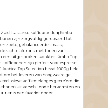
uid-Italiaanse koffiebranderij Kimbo
bonen zijn zorgvuldig geroosterd tot
 een zoete, gebalanceerde smaak,
zijdezachte afdronk met tonen van
en een uitgesproken karakter. Kimbo Top
 koffiebonen zijn perfect voor espresso,
% Arabica Top Selection bevat 1000g hele
taat om het leveren van hoogwaardige
s exclusieve koffiemelanges gecre‘erd die
fiebonen uit verschillende herkomsten en
ur en is een favoriet onder