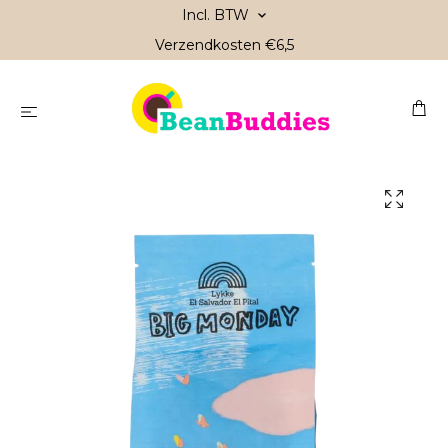
Incl. BTW
Verzendkosten €6,5