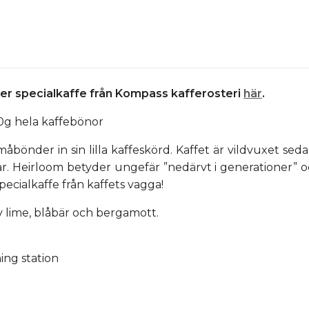
 mer specialkaffe från Kompass kafferosteri
här
.
50g hela kaffebönor
måbönder in sin lilla kaffeskörd. Kaffet är vildvuxet s
. Heirloom betyder ungefär ”nedärvt i generationer” oc
pecialkaffe från kaffets vagga!
v lime, blåbär och bergamott.
ng station