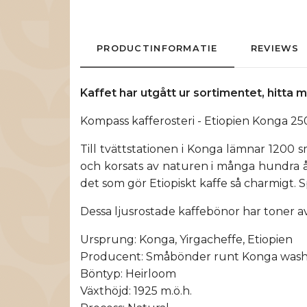
PRODUCTINFORMATIE
REVIEWS
Kaffet har utgått ur sortimentet, hitta
Kompass kafferosteri - Etiopien Konga 2
Till tvättstationen i Konga lämnar 1200 s
och korsats av naturen i många hundra år
det som gör Etiopiskt kaffe så charmigt. S
Dessa ljusrostade kaffebönor har toner a
Ursprung: Konga, Yirgacheffe, Etiopien
Producent: Småbönder runt Konga washi
Böntyp: Heirloom
Växthöjd: 1925 m.ö.h.