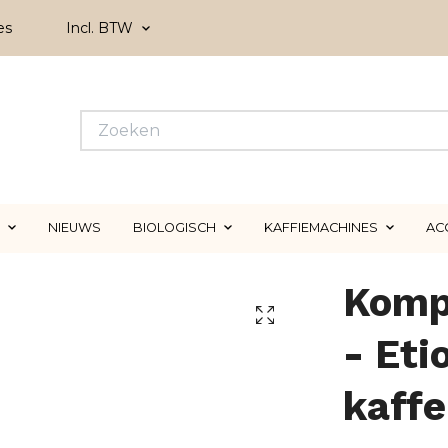
es
Incl. BTW
NIEUWS
BIOLOGISCH
KAFFIEMACHINES
AC
Komp
- Eti
kaff