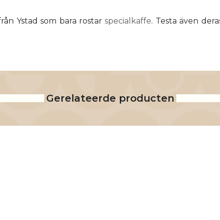
 från Ystad som bara rostar
specialkaffe
. Testa även der
Gerelateerde producten