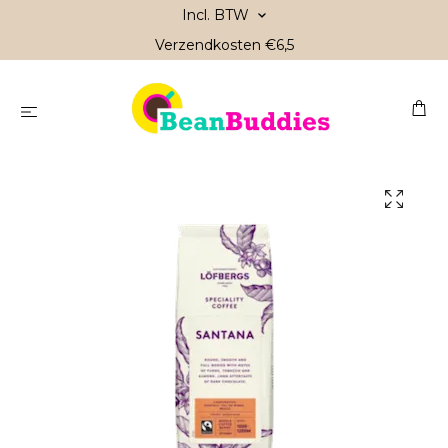
Incl. BTW
Verzendkosten €6,5