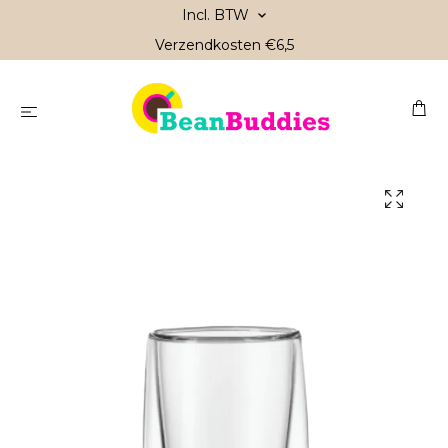
Incl. BTW
Verzendkosten €6,5