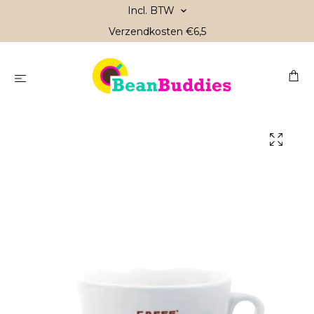
Incl. BTW
Verzendkosten €6,5