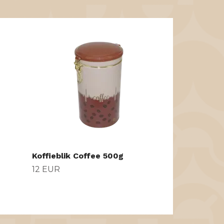
Vacuumblik 
14 EUR
Koffieblik Coffee 500g
12 EUR