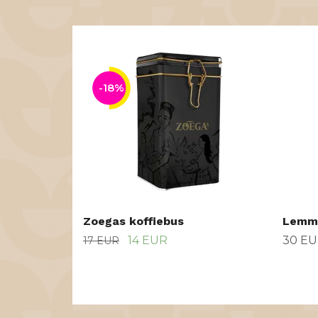
-18%
Zoegas koffiebus
Lemme
14 EUR
30 E
17 EUR