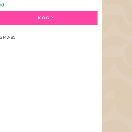
ad
KOOP
ST40-89